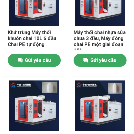
Sản phẩm
Khử trùng Máy thổi
Máy thổi chai nhựa sữa
Máy ép đùn
khuôn chai 10L 6 đầu
chua 3 đầu, Máy đóng
Chai PE tự động
chai PE một giai đoạn
10L
Máy thổi khuôn tự động
Gửi yêu cầu
Gửi yêu cầu
Máy thổi chai nhựa
Máy thổi khuôn HDPE
Máy thổi PP
Máy thổi khuôn tốc độ cao