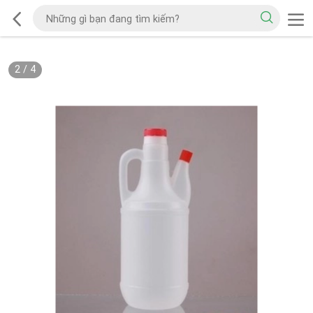
2
/
4