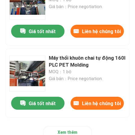
Giá bán：Price negotiation.
Máy thổi khuôn tốc độ cao
Giá tốt nhất
Liên hệ chúng tôi
Đúc đùn liên tục
Máy thổi khuôn Accumulator
Máy thổi khuôn chai tự động 160l
PLC PET Molding
MOQ：1 bộ
Máy thổi khuôn đôi trạm
Giá bán：Price negotiation.
Máy phụ trợ nhựa
Giá tốt nhất
Liên hệ chúng tôi
Khuôn đúc thổi
Máy thổi hoàn toàn bằng điện
Xem thêm