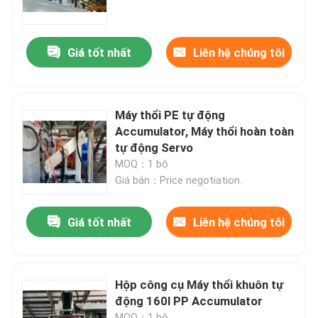
Sản phẩm
Giá tốt nhất
Liên hệ chúng tôi
Hướng dẫn VR
Máy thổi PE tự động
Máy ép đùn
Accumulator, Máy thổi hoàn toàn
tự động Servo
MOQ：1 bộ
Máy thổi khuôn tự động
Giá bán：Price negotiation.
Máy thổi chai nhựa
Giá tốt nhất
Liên hệ chúng tôi
Máy thổi khuôn HDPE
Hộp công cụ Máy thổi khuôn tự
động 160l PP Accumulator
Máy thổi PP
MOQ：1 bộ