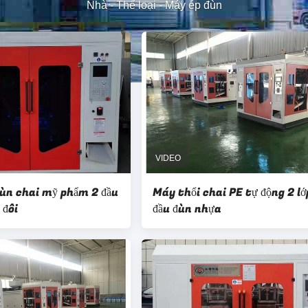
Nhà
-
Thể loại
-
Máy ép đùn
ùn chai mỹ phẩm 2 đầu
Máy thổi chai PE tự động 2 lớ
 đôi
đầu đùn nhựa