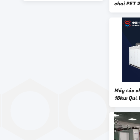
chai PET 2
Máy đúc c
18kw Quả 
thổi khuô