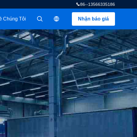
86--13566335186
ề Chúng Tôi
Nhận báo giá
描述
描述