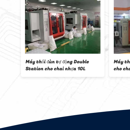
Máy thổi đùn nhựa 
thổi khuôn 2l Trạm