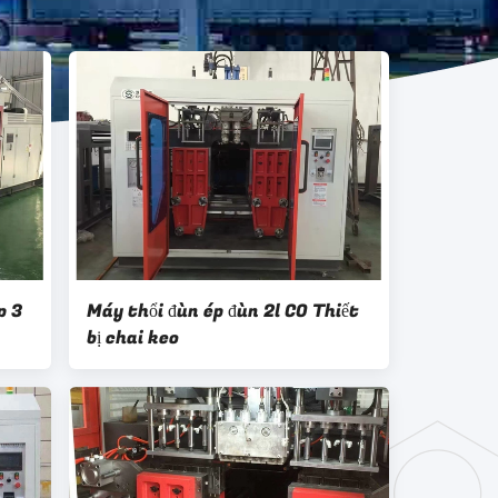
p 3
Máy thổi đùn ép đùn 2l CO Thiết
bị chai keo