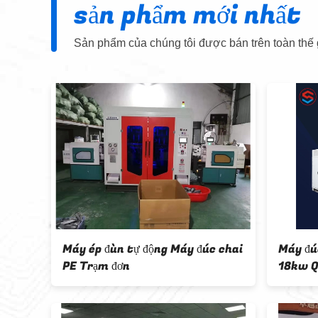
sản phẩm mới nhất
Sản phẩm của chúng tôi được bán trên toàn thế g
Tie Bar Loại máy thổi đùn chai
Máy thổi đùn chai 
nhựa Trạm đôi
10ml trạm đôi