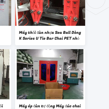
Máy thổi đùn nhựa Sea Ball Dòng
K Series U Tie Bar Chai PET nhỏ
ổi
Máy ép đùn tự động Máy đúc chai