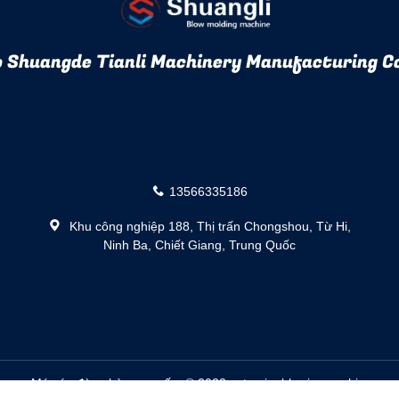
 Shuangde Tianli Machinery Manufacturing Co
13566335186
Khu công nghiệp 188, Thị trấn Chongshou, Từ Hi,
Ninh Ba, Chiết Giang, Trung Quốc
lượng Máy ép đùn nhà cung cấp. © 2022 extrusionblowingmachine.com.