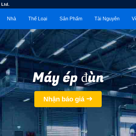
 Ltd.
Nhà
Thể Loại
Sản Phẩm
Tài Nguyên
V
Máy ép đùn
Nhận báo giá