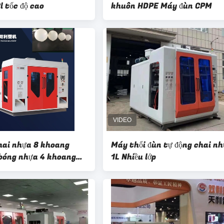
l tốc độ cao
khuôn HDPE Máy đùn CPM
hai nhựa 8 khoang
Máy thổi đùn tự động chai n
bóng nhựa 4 khoang
1L Nhiều lớp
n