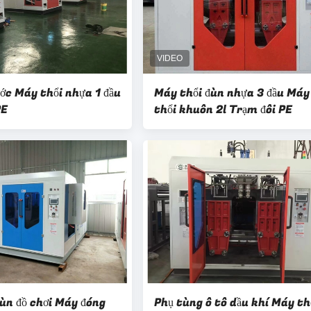
ớc Máy thổi nhựa 1 đầu
Máy thổi đùn nhựa 3 đầu Máy
PE
thổi khuôn 2l Trạm đôi PE
ùn đồ chơi Máy đóng
Phụ tùng ô tô dầu khí Máy th