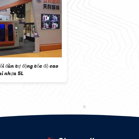
3 đầu Máy
Máy thổi đùn nhựa Sea Ball Dòng
 đôi PE
K Series U Tie Bar Chai PET nhỏ