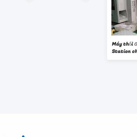
Máy thổi đ
Station c