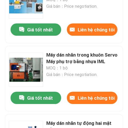
Giá bán：Price negotiation.
Máy thổi khuôn tốc độ cao
Giá tốt nhất
Liên hệ chúng tôi
Đúc đùn liên tục
Máy thổi khuôn Accumulator
Máy dán nhãn trong khuôn Servo
Máy phụ trợ bằng nhựa IML
MOQ：1 bộ
Máy thổi khuôn đôi trạm
Giá bán：Price negotiation.
Máy phụ trợ nhựa
Giá tốt nhất
Liên hệ chúng tôi
Khuôn đúc thổi
Máy dán nhãn tự động hai mặt
Máy thổi hoàn toàn bằng điện