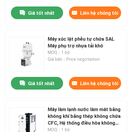
Giá tốt nhất
Liên hệ chúng tôi
Máy xúc lật phễu tự chứa SAL
Máy phụ trợ nhựa tải khô
MOQ：1 bộ
Giá bán：Price negotiation.
Giá tốt nhất
Liên hệ chúng tôi
Nhà
Máy làm lạnh nước làm mát bằng
Về chúng tôi
không khí bằng thép không chứa
CFC, Hệ thống điều hòa không
khí làm lạnh bằng nước
Địa chỉ liên hệ
MOQ：1 bộ