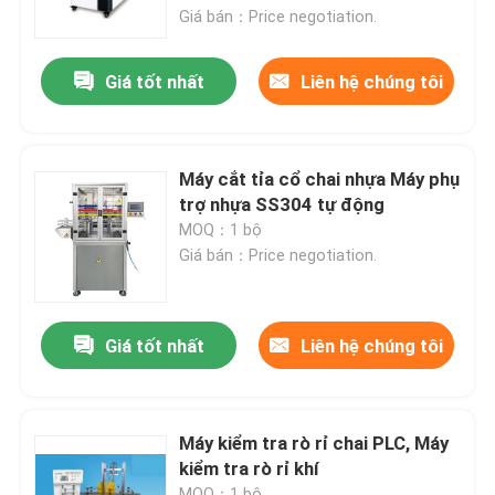
Giá bán：Price negotiation.
Sản phẩm
Giá tốt nhất
Liên hệ chúng tôi
Hướng dẫn VR
Máy cắt tỉa cổ chai nhựa Máy phụ
Máy ép đùn
trợ nhựa SS304 tự động
MOQ：1 bộ
Giá bán：Price negotiation.
Máy thổi khuôn tự động
Máy thổi chai nhựa
Giá tốt nhất
Liên hệ chúng tôi
Máy thổi khuôn HDPE
Máy kiểm tra rò rỉ chai PLC, Máy
kiểm tra rò rỉ khí
Máy thổi PP
MOQ：1 bộ