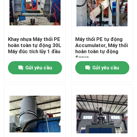
Sản phẩm
Máy ép đùn
Khay nhựa Máy thổi PE
Máy thổi PE tự động
hoàn toàn tự động 30L
Accumulator, Máy thổi
Máy đúc tích lũy 1 đầu
hoàn toàn tự động
Máy thổi khuôn tự động
Servo
Gửi yêu cầu
Gửi yêu cầu
Máy thổi chai nhựa
Máy thổi khuôn HDPE
Máy thổi PP
Máy thổi khuôn tốc độ cao