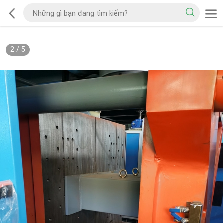
2
/
5