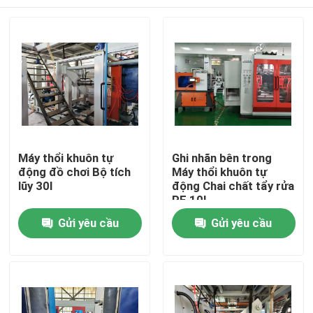
Máy thổi khuôn tự
Ghi nhãn bên trong
động đồ chơi Bộ tích
Máy thổi khuôn tự
lũy 30l
động Chai chất tẩy rửa
PE 10L
Nhà
Gửi yêu cầu
Gửi yêu cầu
Về chúng tôi
Địa chỉ liên hệ