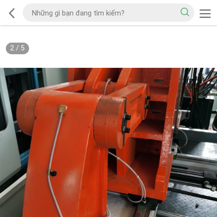
2
/
5