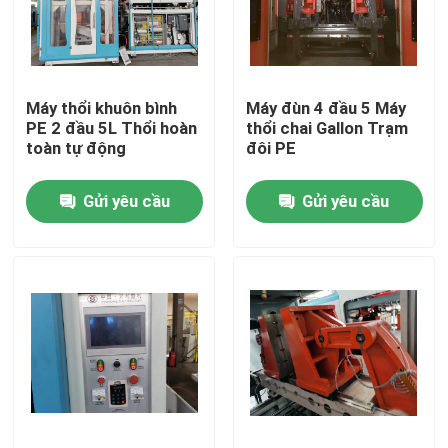
Tham quan nhà máy
Máy thổi khuôn bình
Máy đùn 4 đầu 5 Máy
Kiểm soát chất lượng
PE 2 đầu 5L Thổi hoàn
thổi chai Gallon Trạm
toàn tự động
đôi PE
Liên hệ chúng tôi
Gửi yêu cầu
Gửi yêu cầu
Tin tức
Máy ép đùn
Máy thổi khuôn tự động
Máy thổi chai nhựa