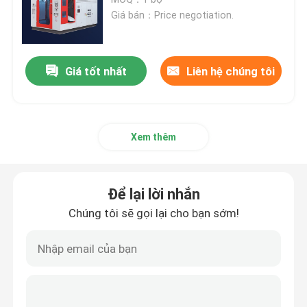
Giá bán：Price negotiation.
Máy thổi khuôn HDPE
Giá tốt nhất
Liên hệ chúng tôi
Máy thổi PP
Máy thổi khuôn tốc độ cao
Xem thêm
Đúc đùn liên tục
Để lại lời nhắn
Máy thổi khuôn Accumulator
Chúng tôi sẽ gọi lại cho bạn sớm!
Máy thổi khuôn đôi trạm
Máy phụ trợ nhựa