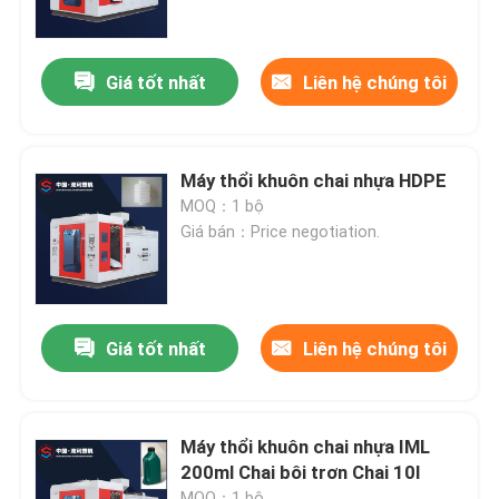
Tham quan nhà máy
Giá tốt nhất
Liên hệ chúng tôi
Kiểm soát chất lượng
Máy thổi khuôn chai nhựa HDPE
Liên hệ chúng tôi
MOQ：1 bộ
Giá bán：Price negotiation.
Tin tức
Máy ép đùn
Giá tốt nhất
Liên hệ chúng tôi
Máy thổi khuôn tự động
Máy thổi khuôn chai nhựa IML
200ml Chai bôi trơn Chai 10l
Máy thổi chai nhựa
MOQ：1 bộ